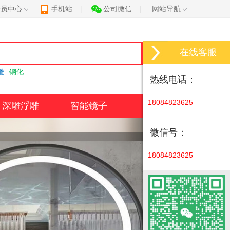
会员中心
手机站
|
公司微信
|
网站导航
在线客服
搜索
雕
钢化
热线电话：
18084823625
深雕浮雕
智能镜子
微信号：
18084823625