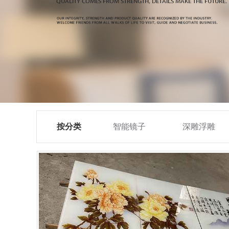
按分类
智能镜子
深雕浮雕